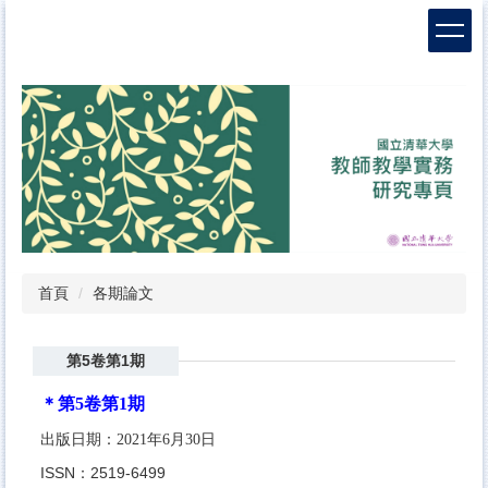
跳
到
主
要
內
容
區
首頁
各期論文
第5卷第1期
＊第5卷第1期
出版日期：2021年6月30日
ISSN：2519-6499