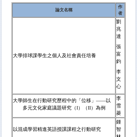
作
論文名稱
者
劉
兆
達
張
富
大學排球課學生之個人及社會責任培養
鈞
李
文
心
李
大學師生在行動研究歷程中的「位移」
——
以
雪
多元文化家庭議題研究（
I
）（
II
）為例
菱
鍾
以混成學習精進英語授課課程之行動研究
智
林